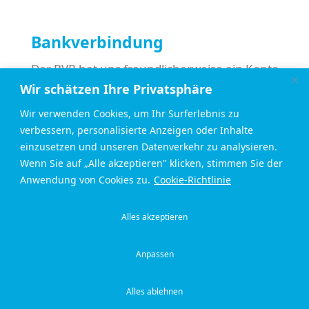
Bankverbindung
Der BVR hat uns freundlicherweise ein Konto
eingerichtet, über das Sie uns finanziell
Wir schätzen Ihre Privatsphäre
unterstützen können:
Wir verwenden Cookies, um Ihr Surferlebnis zu
verbessern, personalisierte Anzeigen oder Inhalte
BVR Bürger- und Verkehrsverein Rüttenscheid
einzusetzen und unseren Datenverkehr zu analysieren.
Verwendungszweck:
Wenn Sie auf „Alle akzeptieren" klicken, stimmen Sie der
Bürgerforum Rüttenscheid
Anwendung von Cookies zu.
Cookie-Richtlinie
Sparkasse-Essen
IBAN: DE54 3605 0105 0008 3414 06
Alles akzeptieren
Impressum
Datenschutzerklärung
Anpassen
© Bürgerforum Rüttenscheid 2026
Alles ablehnen