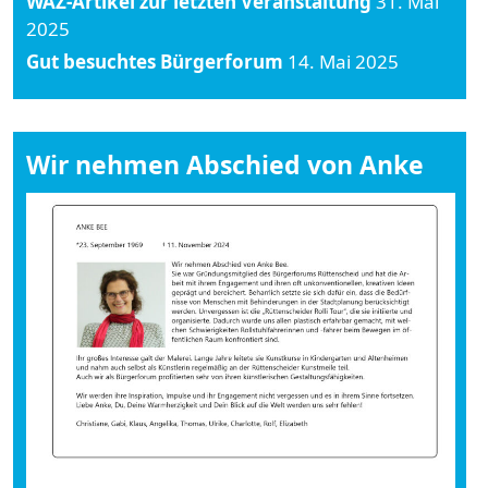
WAZ-Artikel zur letzten Veranstaltung
31. Mai
2025
Gut besuchtes Bürgerforum
14. Mai 2025
Wir nehmen Abschied von Anke