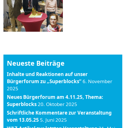
Neueste Beiträge
Inhalte und Reaktionen auf unser
Bürgerforum zu „Superblocks“
6. November
2025
Neues Bürgerforum am 4.11.25, Thema:
Superblocks
20. Oktober 2025
Schriftliche Kommentare zur Veranstaltung
vom 13.05.25
5. Juni 2025