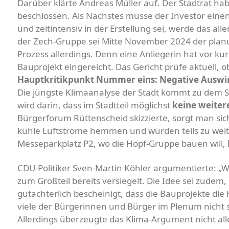
Darüber klärte Andreas Müller auf. Der Stadtrat h
beschlossen. Als Nächstes müsse der Investor einen
und zeitintensiv in der Erstellung sei, werde das al
der Zech-Gruppe sei Mitte November 2024 der planun
Prozess allerdings. Denn eine Anliegerin hat vor 
Bauprojekt eingereicht. Das Gericht prüfe aktuell, ob 
Hauptkritikpunkt Nummer eins: Negative Auswi
Die jüngste Klimaanalyse der Stadt kommt zu dem Sc
wird darin, dass im Stadtteil möglichst
keine weiter
Bürgerforum Rüttenscheid skizzierte, sorgt man 
kühle Luftströme hemmen und würden teils zu weit
Messeparkplatz P2, wo die Hopf-Gruppe bauen will,
CDU-Politiker Sven-Martin Köhler argumentierte: „
zum Großteil bereits versiegelt. Die Idee sei zudem,
gutachterlich bescheinigt, dass die Bauprojekte di
viele der Bürgerinnen und Bürger im Plenum nicht 
Allerdings überzeugte das Klima-Argument nicht all