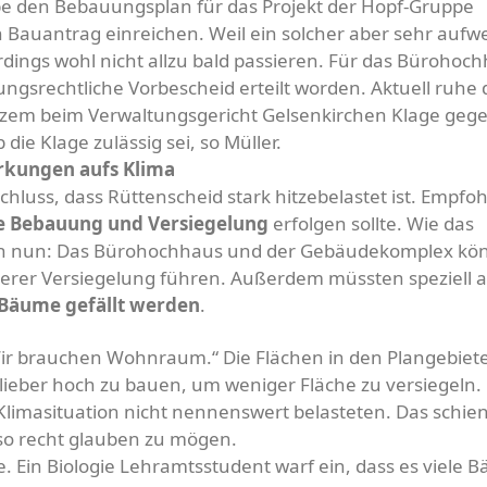
abe den Bebauungsplan für das Projekt der Hopf-Gruppe
 Bauantrag einreichen. Weil ein solcher aber sehr aufw
lerdings wohl nicht allzu bald passieren. Für das Bürohoc
gsrechtliche Vorbescheid erteilt worden. Aktuell ruhe 
kurzem beim Verwaltungsgericht Gelsenkirchen Klage geg
die Klage zulässig sei, so Müller.
rkungen aufs Klima
hluss, dass Rüttenscheid stark hitzebelastet ist. Empfo
e Bebauung und Versiegelung
erfolgen sollte. Wie das
sich nun: Das Bürohochhaus und der Gebäudekomplex kö
erer Versiegelung führen. Außerdem müssten speziell 
Bäume gefällt werden
.
Wir brauchen Wohnraum.“ Die Flächen in den Plangebiet
 lieber hoch zu bauen, um weniger Fläche zu versiegeln. 
e Klimasituation nicht nennenswert belasteten. Das schie
so recht glauben zu mögen.
e. Ein Biologie Lehramtsstudent warf ein, dass es viele 