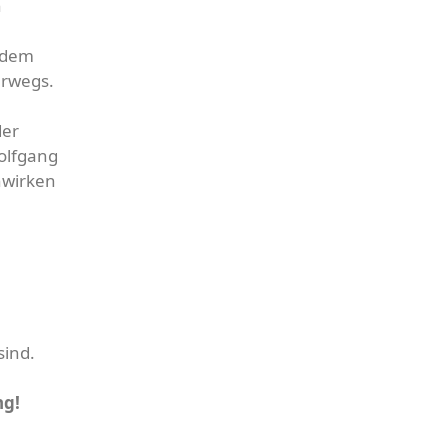
n
f dem
erwegs.
der
Wolfgang
nwirken
sind.
ng!