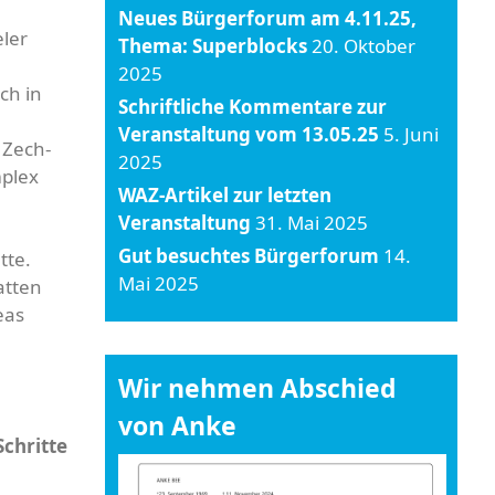
Neues Bürgerforum am 4.11.25,
eler
Thema: Superblocks
20. Oktober
2025
ch in
Schriftliche Kommentare zur
Veranstaltung vom 13.05.25
5. Juni
 Zech-
2025
mplex
WAZ-Artikel zur letzten
Veranstaltung
31. Mai 2025
Gut besuchtes Bürgerforum
14.
tte.
Mai 2025
atten
eas
Wir nehmen Abschied
von Anke
Schritte