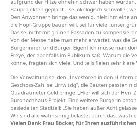
aufgrund der Hitze ohnehin schwer haben würden,
Bauprojekten geplant – sei ökologisch sinnvoller, we
Den Anwohnern bringe das wenig, hielt ihm eine a
die Hopf-Gruppe bauen will, sei für viele „unser gr
Das sei nicht mit grünen Fassaden zu kompensieren
Von der Messe habe man mehr erwartet, was die Ges
Bürgerinnen und Bürger. Eigentlich müsse man dort 
Freye, der ebenfalls im Publikum saß. Warum die Ve
könne, fragten sich viele. Und teils fielen sehr kla
Die Verwaltung sei den „Investoren in den Hintern 
Geschoss-Zahl sei „irrwitzig“, die Bauten passten ni
Quadratmeter Geld bringe. „Hier will sich der Herr Z
Bürohochhaus-Projekt. Eine weitere Bürgerin betont
besiedelten Stadtteil: „Sie haben außer Acht gelass
Wir sind alle wahnsinnig belastet durch das, was hier
Vielen Dank Frau Böcker, für Ihren ausführlich