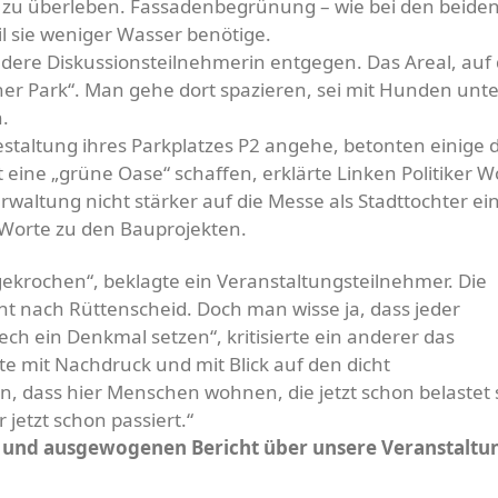
 zu überleben. Fassadenbegrünung – wie bei den beide
il sie weniger Wasser benötige.
ndere Diskussionsteilnehmerin entgegen. Das Areal, au
üner Park“. Man gehe dort spazieren, sei mit Hunden unt
.
taltung ihres Parkplatzes P2 angehe, betonten einige 
eine „grüne Oase“ schaffen, erklärte Linken Politiker 
rwaltung nicht stärker auf die Messe als Stadttochter ei
re Worte zu den Bauprojekten.
gekrochen“, beklagte ein Veranstaltungsteilnehmer. Die
cht nach Rüttenscheid. Doch man wisse ja, dass jeder
ech ein Denkmal setzen“, kritisierte ein anderer das
e mit Nachdruck und mit Blick auf den dicht
en, dass hier Menschen wohnen, die jetzt schon belastet 
 jetzt schon passiert.“
en und ausgewogenen Bericht über unsere Veranstaltu