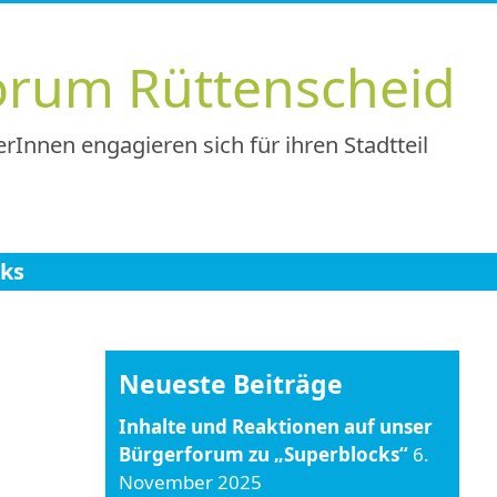
orum Rüttenscheid
rInnen engagieren sich für ihren Stadtteil
nks
Neueste Beiträge
Inhalte und Reaktionen auf unser
Bürgerforum zu „Superblocks“
6.
November 2025