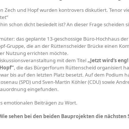
n Zech und Hopf wurden kontrovers diskutiert. Tenor vi
tet“
hin schon dicht besiedelt ist? An dieser Frage scheiden si
emüter: das geplante 13-geschossige Büro-Hochhaus der
opf-Gruppe, die an der Rüttenscheider Brücke einen Ko
er Nutzung errichten möchte.
skussionsveranstaltung mit dem Titel
„Jetzt wird‘s eng!
 Hopf“
, die das Bürgerforum Rüttenscheid organisiert ha
ar bis auf den letzten Platz besetzt. Auf dem Podium h
pp Rosenau (SPD) und Sven-Martin Köhler (CDU) sowie Andr
 Bauordnung eingefunden.
ls emotionalen Beiträgen zu Wort.
 Wie sehen bei den beiden Bauprojekten die nächsten 