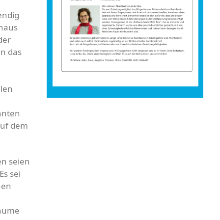
endig
hhaus
der
en das
hlen
nnten
auf dem
en seien
Es sei
nen
Bäume