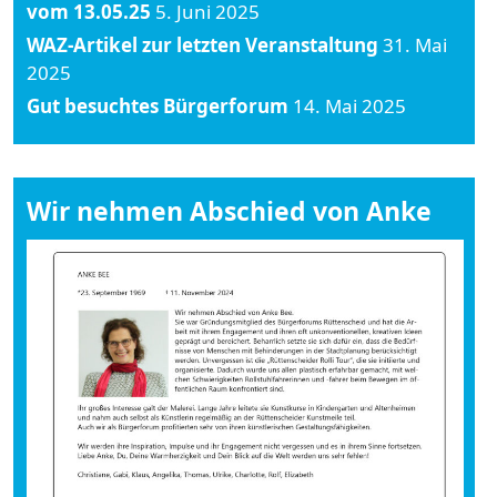
vom 13.05.25
5. Juni 2025
WAZ-Artikel zur letzten Veranstaltung
31. Mai
2025
Gut besuchtes Bürgerforum
14. Mai 2025
Wir nehmen Abschied von Anke