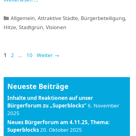
Kategorien
Allgemein
,
Attraktive Städte
,
Bürgerbeteiligung
,
Hitze
,
Stadtgrün
,
Visionen
Seite
Seite
Seite
1
2
…
10
Weiter
→
Neueste Beiträge
Inhalte und Reaktionen auf unser
Bürgerforum zu „Superblocks“
6. November
2025
Neues Bürgerforum am 4.11.25, Thema:
Superblocks
20. Oktober 2025