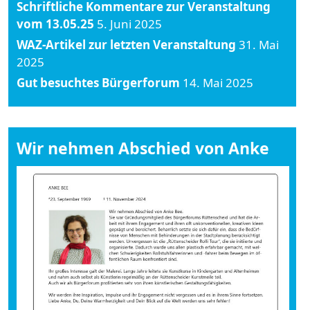
Schriftliche Kommentare zur Veranstaltung
vom 13.05.25
5. Juni 2025
WAZ-Artikel zur letzten Veranstaltung
31. Mai
2025
Gut besuchtes Bürgerforum
14. Mai 2025
Wir nehmen Abschied von Anke