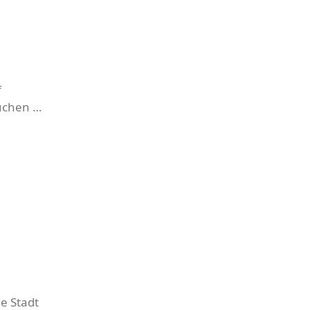
f
luchen …
e Stadt