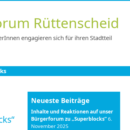
orum Rüttenscheid
rInnen engagieren sich für ihren Stadtteil
nks
Neueste Beiträge
Inhalte und Reaktionen auf unser
cks“
Bürgerforum zu „Superblocks“
6.
November 2025