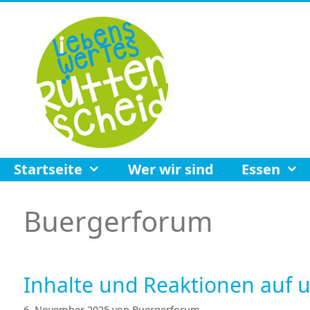
Zum
Inhalt
springen
Startseite
Wer wir sind
Essen
Buergerforum
Inhalte und Reaktionen auf 
6. November 2025
von
Buergerforum