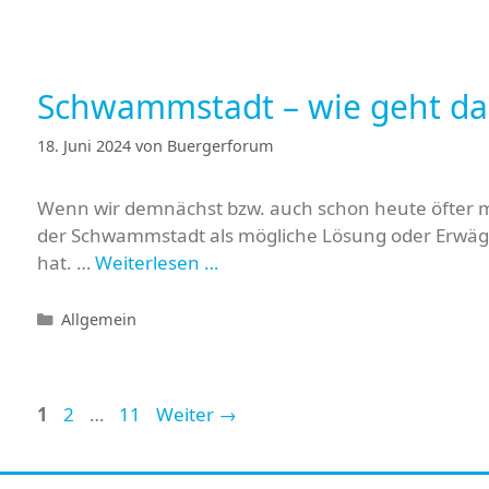
Schwammstadt – wie geht da
18. Juni 2024
von
Buergerforum
Wenn wir demnächst bzw. auch schon heute öfter
der Schwammstadt als mögliche Lösung oder Erwägung 
hat. …
Weiterlesen …
Kategorien
Allgemein
Seite
Seite
Seite
1
2
…
11
Weiter
→