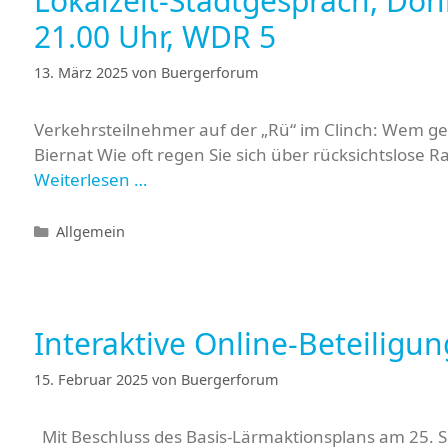
Lokalzeit-Stadtgespräch, Don
21.00 Uhr, WDR 5
13. März 2025
von
Buergerforum
Verkehrsteilnehmer auf der „Rü“ im Clinch: Wem geh
Biernat Wie oft regen Sie sich über rücksichtslose R
Weiterlesen …
Kategorien
Allgemein
Interaktive Online-Beteilig
15. Februar 2025
von
Buergerforum
Mit Beschluss des Basis-Lärmaktionsplans am 25. Se