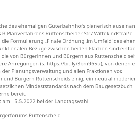
fläche des ehemaligen Güterbahnhofs planerisch auseina
des B-Planverfahrens Rüttenscheider Str./ Wittekindstraße
die Formulierung „Finale Ordnung ‚im Umfeld‘ des ehe
unktionalen Bezüge zwischen beiden Flächen sind einfa
n, die von Bürgerinnen und Bürgern aus Rüttenscheid sei
ere Anregungen (s. https://bit.ly/3bm965u), von denen e
 der Planungsverwaltung und allen Fraktionen vor.
n und Bürgern Rüttenscheids einig, ein neutral moderie
gesetzlichen Mindeststandards nach dem Baugesetzbuch
rne bereit.
 am 15.5.2022 bei der Landtagswahl
ürgerforums Rüttenscheid