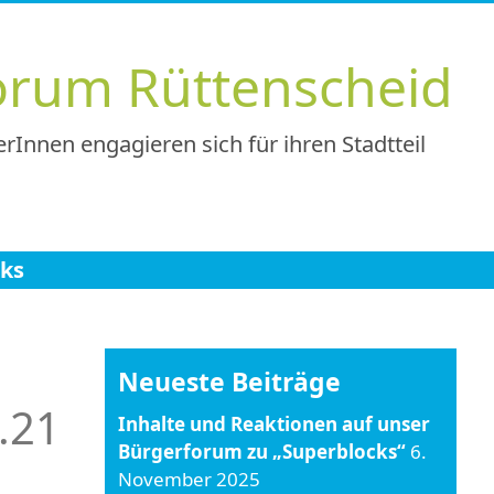
orum Rüttenscheid
rInnen engagieren sich für ihren Stadtteil
nks
Neueste Beiträge
.21
Inhalte und Reaktionen auf unser
Bürgerforum zu „Superblocks“
6.
November 2025