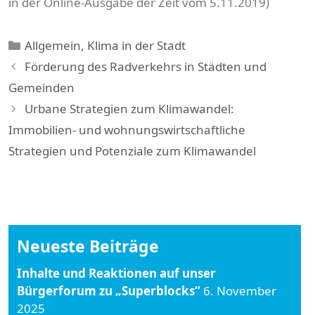
in der Online-Ausgabe der Zeit vom 5.11.2019)
Kategorien
Allgemein
,
Klima in der Stadt
Förderung des Radverkehrs in Städten und
Gemeinden
Urbane Strategien zum Klimawandel:
Immobilien- und wohnungswirtschaftliche
Strategien und Potenziale zum Klimawandel
Neueste Beiträge
Inhalte und Reaktionen auf unser
Bürgerforum zu „Superblocks“
6. November
2025