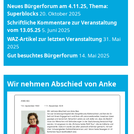
Neues Bürgerforum am 4.11.25, Thema:
Superblocks
20. Oktober 2025
Schriftliche Kommentare zur Veranstaltung
vom 13.05.25
5. Juni 2025
WAZ-Artikel zur letzten Veranstaltung
31. Mai
2025
Gut besuchtes Bürgerforum
14. Mai 2025
Wir nehmen Abschied von Anke